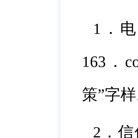
1．电
163
策”字样
2．