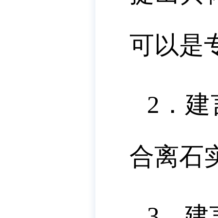
可以是
2．
合离石
3．