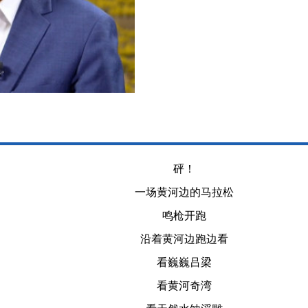
砰！
一场黄河边的马拉松
鸣枪开跑
沿着黄河边跑边看
看巍巍吕梁
看黄河奇湾