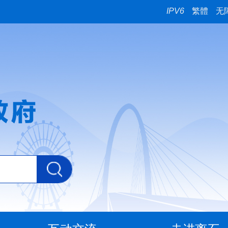
IPV6
繁體
无