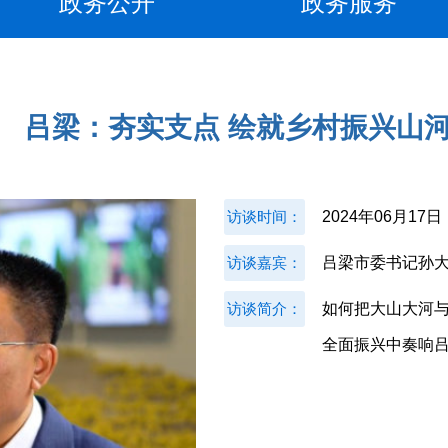
政务公开
政务服务
吕梁：夯实支点 绘就乡村振兴山
访谈时间：
2024年06月17日
访谈嘉宾：
吕梁市委书记孙
访谈简介：
如何把大山大河与
全面振兴中奏响