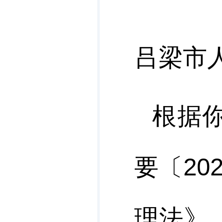
吕梁市
根据
要〔
20
理法》