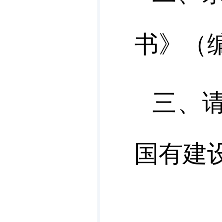
书》（
三
、
国有建