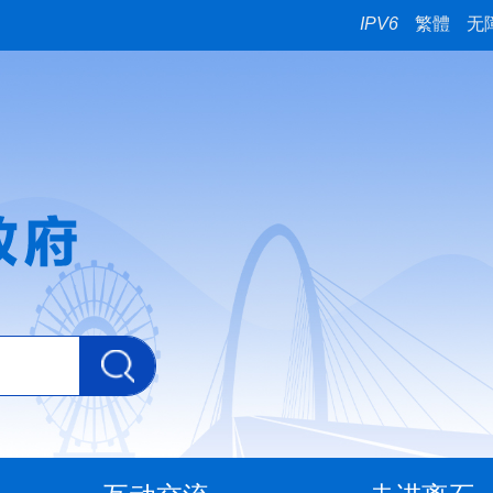
IPV6
繁體
无