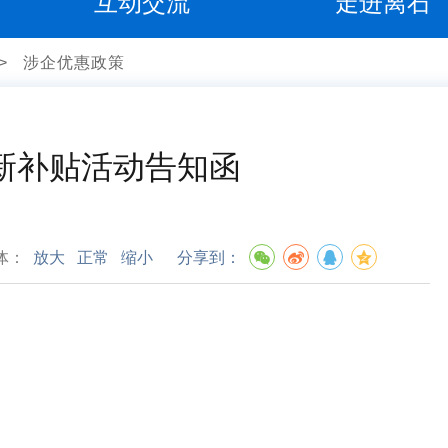
互动交流
走进离石
>
涉企优惠政策
新补贴活动告知函
体：
放大
正常
缩小
分享到：