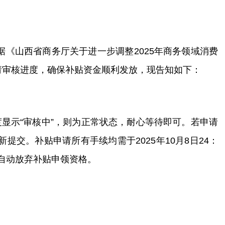
据
《山西省商务厅关于进一步调整
2025
年商务领域消费
请审核进度，确保补贴资金顺利发放，现告知如下：
显示“审核中”，则为正常状态，耐心等待即可。若申请
重新提交。补贴申请所有手续均需于
202
5
年
10
月
8
日
24
：
自动放弃补贴申领资格。