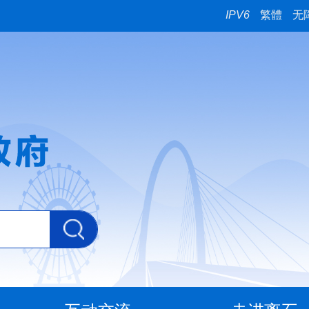
IPV6
繁體
无