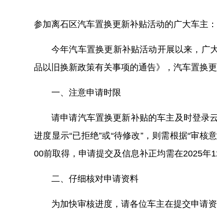
参加
离石区
汽车
置换更新补贴
活动的广大车主：
今年汽车
置换更新补贴
活动开展以来，广
品以旧换新政策有关事项的通告》
，
汽车置换更
一、注意申请时限
请申请
汽车
置换更新补贴的车主及时登录
进度显示“已
拒绝
”或“
待修改
”，则需根据“审核
00
前取得
，申请提交及信息补正均需在
2025
年
1
二、仔细核对申请资料
为加快审核进度，请各位车主在提交申请资