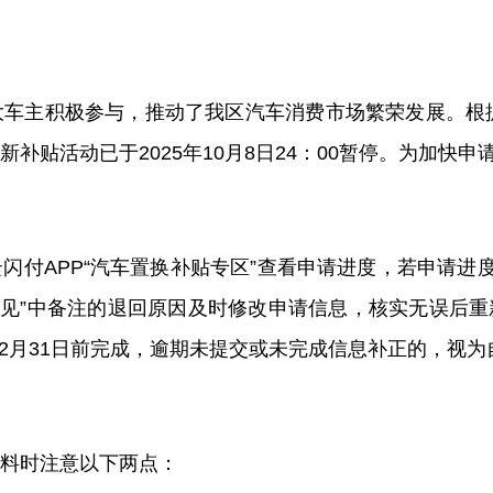
大车主积极参与，推动了我
区
汽车消费市场繁荣发展。根
新补贴活动已于
2025
年
10
月
8
日
24
：
00
暂停。
为加快申
云闪付
APP“
汽车置换补贴专区”查看申请进度，若申请进度
意见”中备注的退回原因及时修改申请信息，核实无误后
2
月
31
日前完成
，逾期未提交或未完成信息补正的，
视为
料时注意以下两点：