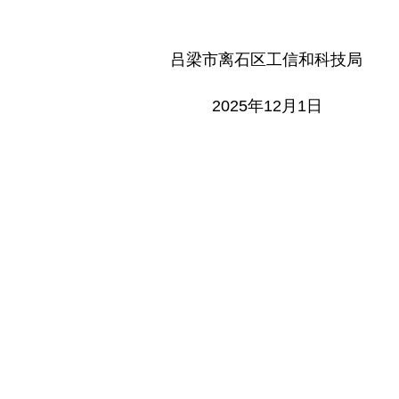
吕梁市
离石区工信和科技局
202
5
年
12
月
1
日