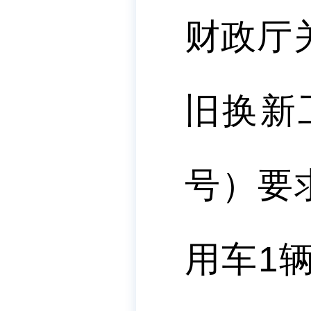
财政厅
旧换新
号）要
用车
1