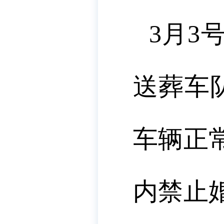
3月3
送葬车
车辆正
内禁止