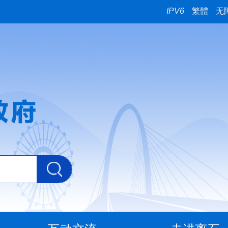
IPV6
繁體
无