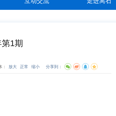
互动交流
走进离石
年第1期
体：
放大
正常
缩小
分享到：