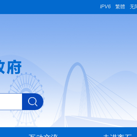
IPV6
繁體
无