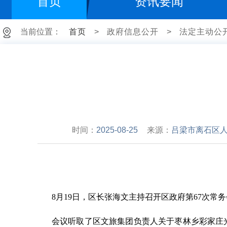
首页
资讯要闻
当前位置：
首页
>
政府信息公开
>
法定主动公
时间：
2025-08-25
来源：
吕梁市离石区
8
月
19
日，区长张海文主持召开区政府第
67
次常务
会议
听取了
区文旅集团
负责人
关于枣林乡彩家庄