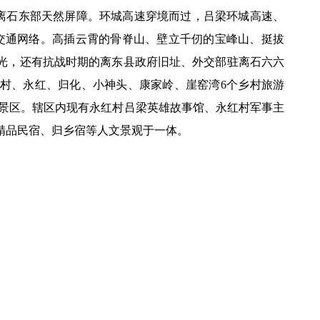
是离石东部天然屏障。环城高速穿境而过，吕梁环城高速、
交通网络。高插云霄的骨脊山、壁立千仞的宝峰山、挺拔
光，
还有
抗战时期的离东县政府旧址
、
外交部驻离石六六
村、永红、归化、小神头、康家岭、
崖窑湾6
个乡村旅游
景区
。辖区内现有永红村吕梁英雄故事馆、永红村军事主
精品民宿、归乡宿等
人文景观于一体
。