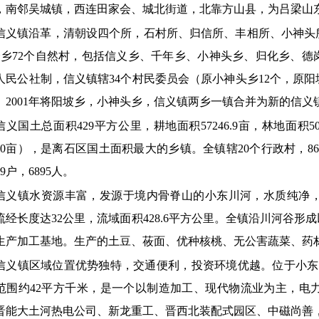
，南邻吴城镇，西连田家会、城北街道，北靠方山县，为吕梁山
信义镇沿革，清朝设四个所，石村所、归信所、丰相所、小神头所
个乡72个自然村，包括信义乡、千年乡、小神头乡、归化乡、德
人民公社制，信义镇辖34个村民委员会（原小神头乡12个，原阳坡
。2001年将阳坡乡，小神头乡，信义镇两乡一镇合并为新的信义
信义国土总面积429平方公里，耕地
面积57246.9
亩，林地
面积50
00亩
）
，是离石区国土面积最大的乡镇。全镇辖20个行政村，
86
89户，6895人
。
信义镇水资源丰富，发源于境内骨脊山的小东川河，水质纯净
流经长度达32公里，流域面积428.6平方公里
。
全镇沿川河谷形成
生产加工基地。生产的土豆、莜面、优种核桃、无公害蔬菜、药
信义镇区域位置优势独特，交通便利，投资环境优越。位于小东
范围约42平方千米，是一个以制造加工、现代物流业为主，电
晋能大土河热电公司、新龙重工、晋西北装配式园区、中磁尚善