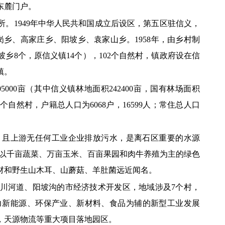
东麓门户。
。1949年中华人民共和国成立后设区，第五区驻信义，
岗乡、高家庄乡、阳坡乡、袁家山乡。1958年，由乡村制
乡8个，原信义镇14个），102个自然村，镇政府设在信
镇。
5000
亩
（
其中信义镇林地面积242400亩，国有林场面积
个自然村，
户籍
总人口为
6068
户，
16599
人
；
常住总人口
，且上游无任何工业企业排放污水
，
是离石
区
重要的水源
以千亩蔬菜、万亩玉米、
百亩
果园和
肉牛养殖
为主的绿色
材和野生山木耳、山蘑菇、羊肚菌远近闻名
。
川河道、阳坡沟的市经济技术开发区，
地域涉及
7
个
村
，
力新能源、环
保
产业、新材料、食品为辅的新型工业发展
，天源物流等重大项目落地园区。