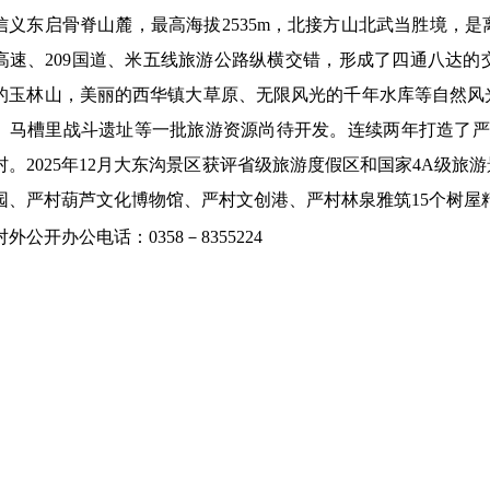
信义东启骨脊山麓，最高海拔2535m，北接方山北武当胜境，
高速、209国道、米五线旅游公路纵横交错，形成
了
四通八达的
的玉林山，美丽的西华镇大草原、无限风光的千年水库等
自然风
、马槽里战斗遗址
等一批旅游资源尚待开发。
连续两年打造了严
村。
2025年12月
大东沟景区获评
省级旅游度假区和国家4A级旅游
园、严村葫芦文化博物馆、严村文创港、
严村
林泉雅筑15个树屋
对外公开办公电话：0358－8355224