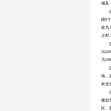
城县
辖8
改为
义村
2626
为29
地，
农业
规划
区
，