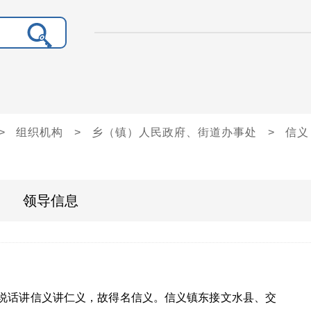
>
组织机构
>
乡（镇）人民政府、街道办事处
>
信义
领导信息
说话
讲信义讲仁义
，故得名信义。
信义镇
东接文水县、交