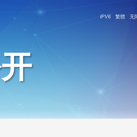
IPV6
繁體
无
公开