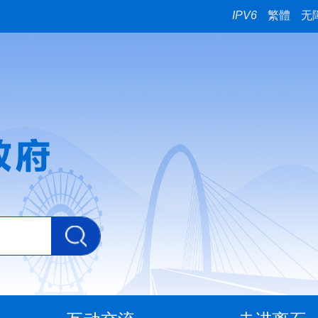
IPV6
繁體
无