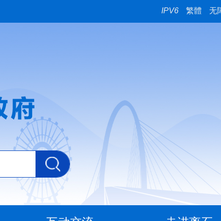
IPV6
繁體
无