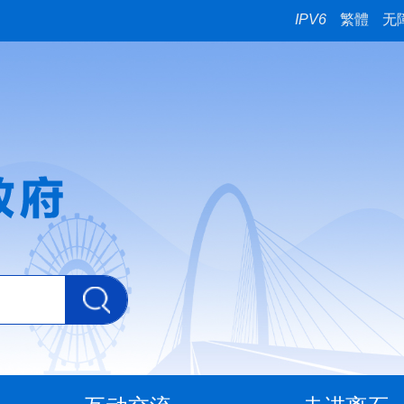
IPV6
繁體
无