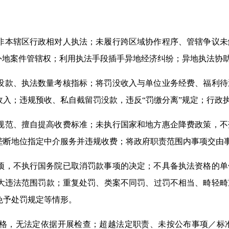
非本辖区行政相对人执法；未履行跨区域协作程序、管辖争议未
外地案件管辖权；利用执法手段插手异地经济纠纷；异地执法协
没款、执法数量考核指标；将罚没收入与单位业务经费、福利待
入；违规预收、私自截留罚没款，违反“罚缴分离”规定；行政
规范、擅自提高收费标准；未执行国家和地方惠企降费政策，不
垄断地位指定中介服务并违规收费；将政府职责范围内事项交由
项，不执行国务院已取消罚款事项的决定；不具备执法资格的单
大违法范围罚款；重复处罚、类案不同罚、过罚不相当、畸轻畸
免予处罚规定等情形。
格，无法定依据开展检查；超越法定职责、未按公布事项／标