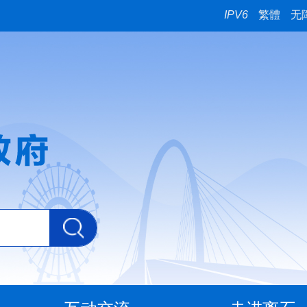
IPV6
繁體
无