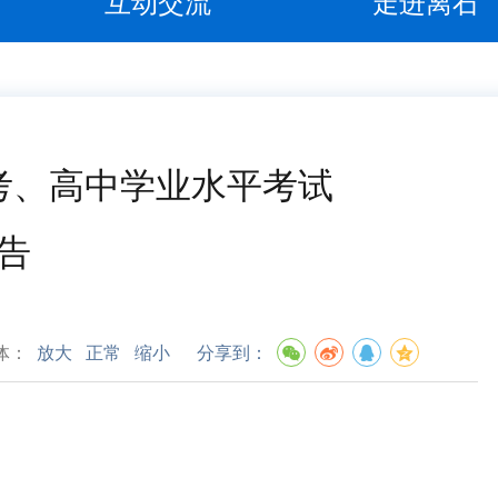
互动交流
走进离石
考、高中学业水平考试
告
体：
放大
正常
缩小
分享到：