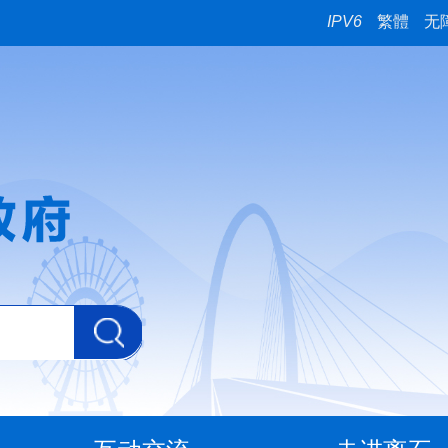
IPV6
繁體
无